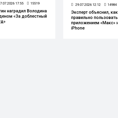
7.07.2026 17:55
15519
29.07.2026 12:12
14984
тин наградил Володина
Эксперт объяснил, как
деном «За доблестный
правильно пользовать
уд»
приложением «Макс» 
iPhone