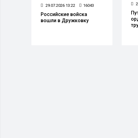
66
2
29.07.2026 13:22
16043
вцам
Пу
Российские войска
ор
вошли в Дружковку
ы
тр