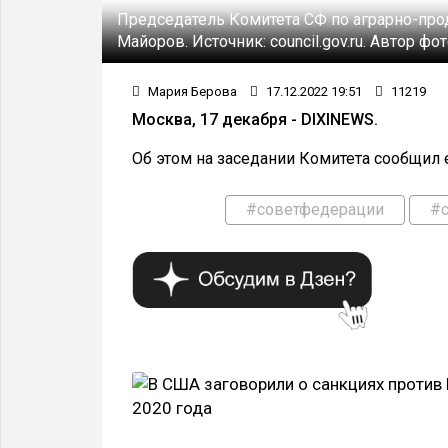
Председатель Комитета СФ по аграрно-пр
Майоров.
Источник:
council.gov.ru.
Автор фот
Мария Берова
17.12.2022 19:51
11219
Москва, 17 декабря - DIXINEWS.
Об этом на заседании Комитета сообщил
#советфедерации
#с
ВЛАСТЬ