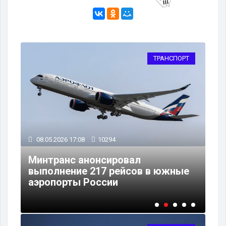
РТ
ТРАНСПОРТ
08.05.2026 17:08
10294
19
Минтранс анонсировал
 на
выполнение 217 рейсов в южные
К 
аэропорты России
на