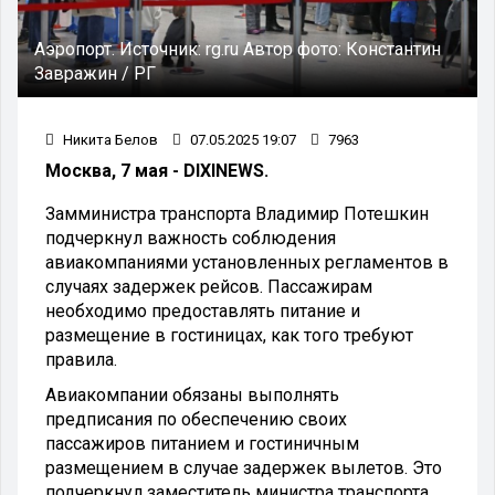
Аэропорт.
Источник:
rg.ru
Автор фото:
Константин
Завражин / РГ
Никита Белов
07.05.2025 19:07
7963
Москва, 7 мая - DIXINEWS.
Замминистра транспорта Владимир Потешкин
подчеркнул важность соблюдения
авиакомпаниями установленных регламентов в
случаях задержек рейсов. Пассажирам
необходимо предоставлять питание и
размещение в гостиницах, как того требуют
правила.
Авиакомпании обязаны выполнять
предписания по обеспечению своих
пассажиров питанием и гостиничным
размещением в случае задержек вылетов. Это
подчеркнул заместитель министра транспорта