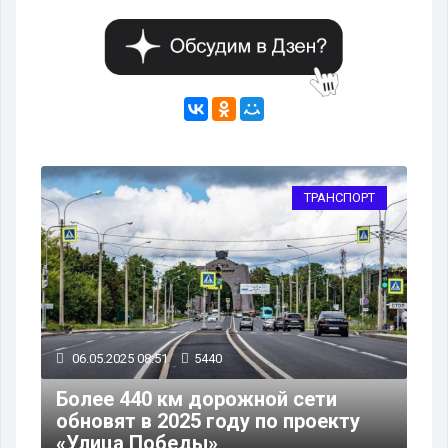
РТ
ТРАНСПОРТ
06.05.2025 08:51
5440
30
Более 440 км дорожной сети
0
обновят в 2025 году по проекту
«А
«Улица Победы»
ре