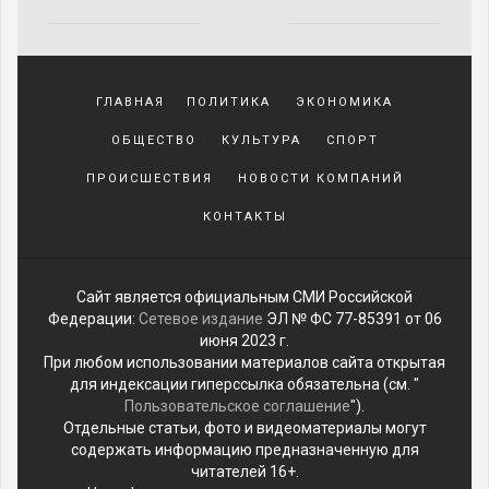
ЭНЕРГЕТИКА
ФИНАНСЫ
ТРАНСПОРТ
ПРОМЫШЛЕННОСТЬ
ЖКХ
БИЗНЕС
"Аэрофлот" отменяет свыше 130
рейсов в столицу и обратно
Самолёт.
Источник:
ria.ru
Автор фото:
Пресс-служба
Airbus
Никита Белов
07.05.2025 17:11
13326
Москва, 7 мая - DIXINEWS.