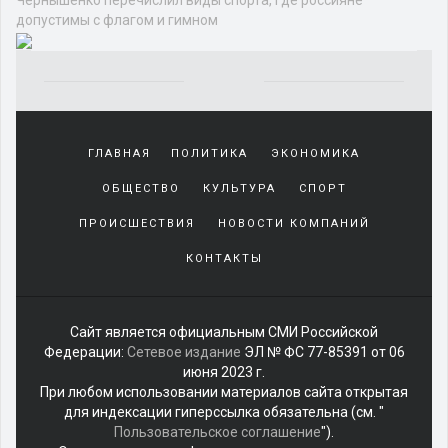
допустимы с флагом и гимном
Yakından
tanıdığı
ГЛАВНАЯ
ПОЛИТИКА
ЭКОНОМИКА
sürekli
beraber
ОБЩЕСТВО
КУЛЬТУРА
СПОРТ
zaman
geçirerek
ПРОИСШЕСТВИЯ
НОВОСТИ КОМПАНИЙ
günlerini
КОНТАКТЫ
harcadığı
porno
izle
kadar
Сайт является официальным СМИ Российской
yakın
Федерации:
Сетевое издание
ЭЛ № ФС 77-85391 от 06
olan
июня 2023 г.
arkadaşına
При любом использовании материалов сайта открытая
misafir
для индексации гиперссылка обязательна (см. "
olarak
Пользовательское соглашение
").
kalmaya