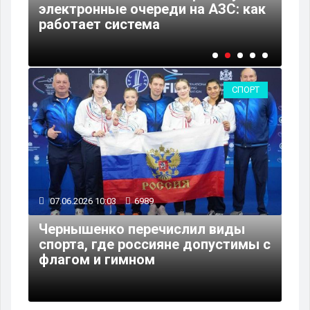
ы с
электронные очереди на АЗС: как
об
работает система
об
СПОРТ
07.06.2026 10:03
6989
Чернышенко перечислил виды
спорта, где россияне допустимы с
флагом и гимном