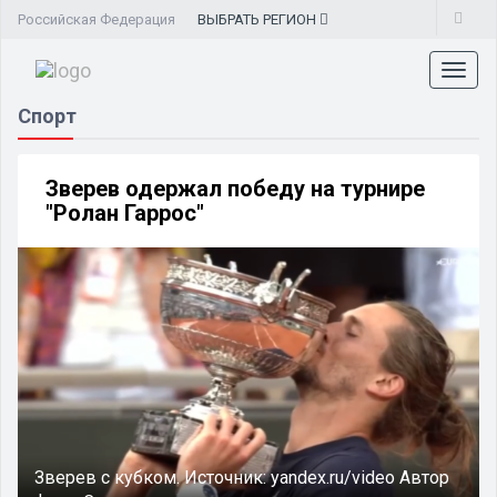
Российская Федерация
ВЫБРАТЬ
РЕГИОН
Toggl
naviga
Спорт
Зверев одержал победу на турнире
"Ролан Гаррос"
Зверев с кубком.
Источник:
yandex.ru/video
Автор