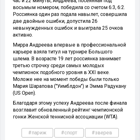
час и 22 минуты, Андреева, посеянная под
восьмым номером, победила со счетом 6:3, 6:2.
Россиянка один раз подала навылет, совершила
две двойные ошибки, допустила 26
невынужденных ошибок и выиграла 25 очков
активно.
Мирра Андреева впервые в профессиональной
карьере взяла титул на турнире Большого
шлема. В возрасте 19 лет россиянка занимает
третью строчку среди самых молодых
чемпионок подобного уровня в XXI веке.
Моложе нее на момент победы были только
Мария Шарапова ("Уимблдон") и Эмма Радукану
(US Open).
Благодаря этому успеху Андреева после финала
возглавит обновленный рейтинг чемпионской
гонки Женской теннисной ассоциации (WTA).
#париж
#спорт
#зверев