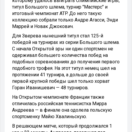
которому удалось выиграть Олимпийские игры,
титул Большого шлема, турнир "Мастерс" и
итоговый чемпионат ATP. До него такую
коллекцию собрали только Андре Агасси, Энди
Маррей и Новак Джокович.
Для Зверева нынешний титул стал 125-й
победой на турнирах из серии Большого шлема.
С начала Открытой эры ни один спортсмен не
одерживал большего количества побед на
подобных соревнованиях до получения первого
подобного трофея. На этот титул немец шел на
протяжении 41 турнира, а дольше до своей
первой крупной победы шел только хорват
Горан Иванишевич — 48 турниров.
На Открытом чемпионате Франции также
отличилась российская теннисистка Мирра
Андреева — в финале она одолела польскую
спортсменку Майю Хвалиньскую.
В решающем матче, который продолжался 1