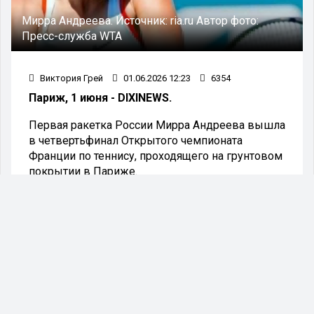
Мирра Андреева.
Источник:
ria.ru
Автор фото:
Пресс-служба WTA
Виктория Грей
01.06.2026 12:23
6354
Париж, 1 июня - DIXINEWS.
Первая ракетка России Мирра Андреева вышла
в четвертьфинал Открытого чемпионата
Франции по теннису, проходящего на грунтовом
покрытии в Париже.
В матче четвертого круга восьмая ракетка
посева Андреева одержала победу над
представительницей Швейцарии Джил
Тайхман, завершив встречу со счетом 6:3, 6:2.
Противостояние на корте продолжалось 1 час
25 минут.
В четвертьфинале Андреевой предстоит
встретиться с румынской теннисисткой Сораной