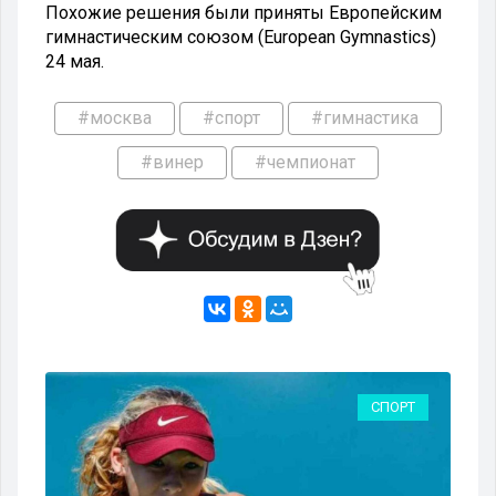
Похожие решения были приняты Европейским
гимнастическим союзом (European Gymnastics)
24 мая.
#москва
#спорт
#гимнастика
#винер
#чемпионат
РТ
СПОРТ