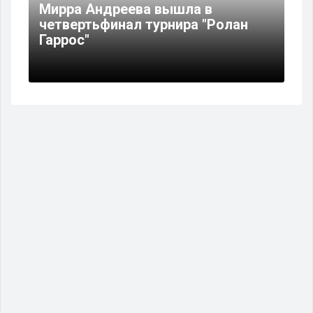
Мирра Андреева вышла в
четвертьфинал турнира "Ролан
Гаррос"