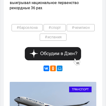
выигрывал национальное первенство
рекордные 36 раз.
#барселона
#спорт
#чемпион
#испания
РТ
ТРАНСПОРТ