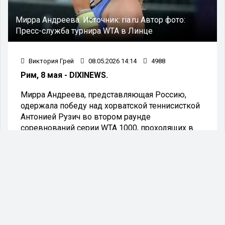
Мирра Андреева.
Источник:
ria.ru
Автор фото:
Пресс-служба турнира WTA в Линце
Виктория Грей
08.05.2026 14:14
4988
Рим, 8 мая - DIXINEWS.
Мирра Андреева, представляющая Россию,
одержала победу над хорватской теннисисткой
Антонией Рузич во втором раунде
соревнований серии WTA 1000, проходящих в
Риме.
Противостояние завершилось уверенной
победой представительницы России,
стартовавшей со второго круга и занимающей
седьмую строчку мирового рейтинга, со счетом
6:1, 6:0. Соперница россиянки, Рузич, сейчас
занимает 59-ю позицию в классификации
Женской теннисной ассоциации. Матч длился