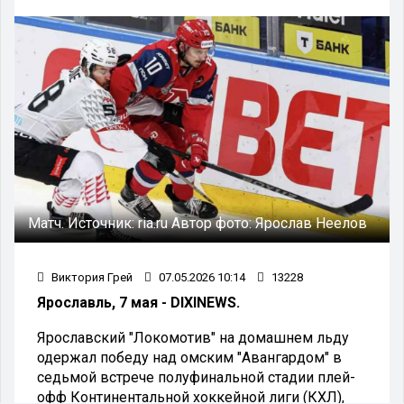
Матч.
Источник:
ria.ru
Автор фото:
Ярослав Неелов
Виктория Грей
07.05.2026 10:14
13228
Ярославль, 7 мая - DIXINEWS.
Ярославский "Локомотив" на домашнем льду
одержал победу над омским "Авангардом" в
седьмой встрече полуфинальной стадии плей-
офф Континентальной хоккейной лиги (КХЛ),