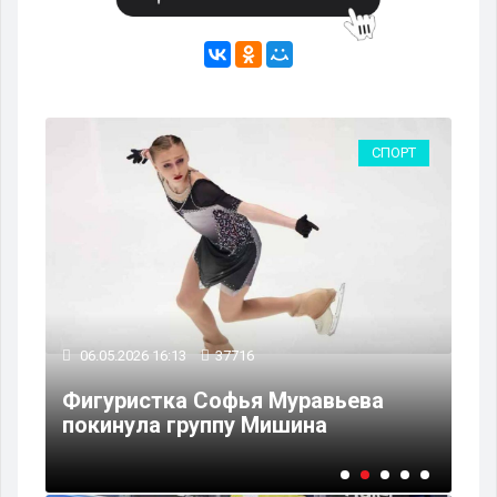
РТ
СПОРТ
06.05.2026 16:13
37716
06
Фигуристка Софья Муравьева
Пе
покинула группу Мишина
че