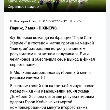
Матч.
Источник:
yandex.ru/video
Автор фото:
Скриншот видео
Виктория Грей
07.05.2026 14:12
4565
Париж, 7 мая - DIXINEWS.
Футбольная команда из Франции "Пари Сен-
Жермен" в гостевом матче против немецкой
"Баварии" завершила встречу ничейным
результатом в ответном полуфинале Лиги
чемпионов и обеспечила себе выход в финал
соревнования.
В Мюнхене завершился футбольный матч с
равным счетом 1:1.
В составе гостей гол на третьей минуте после
передачи Хвичи Кварацхелии забил Усман
Дембеле. Хозяева ответили результативным
ударом Гарри Кейна на четвертой
компенсированной минуте второго тайма.