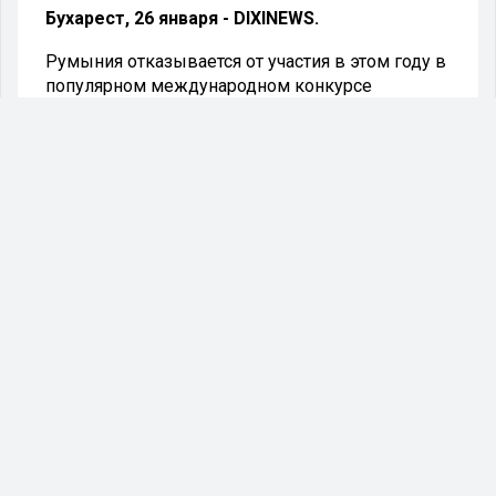
Бухарест, 26 января - DIXINEWS.
Румыния отказывается от участия в этом году в
популярном международном конкурсе
"Евровидение". Такое решение было принято
Административным советом Румынского
телевидения.
"Финансовые трудности и стремление
представить Румынию на высоком уровне -
причины, из-за которых Административный
совет решил, что Румынское телевидение не
будет участвовать в этом году в конкурсе песни
"Евровидение". Решение принято на заседании
пятью голосами за, четырьмя против при
четырех воздержавшихся",- приводит слова
ТАСС из сообщения телевидения.
Также Административный совет утвердил
бюджет Румынского телевидения на 2024 год,
в котором не хватает средств для обеспечения