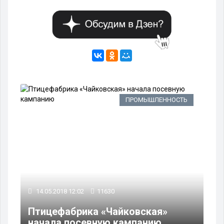
А
ПРОМЫШЛЕННОСТЬ
14.05.2018 12:02
11630
Птицефабрика «Чайковская»
и
начала посевную кампанию