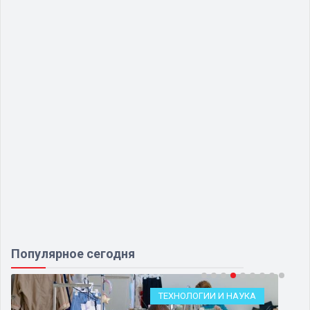
Популярное сегодня
АУКА
О ЛЮДЯХ