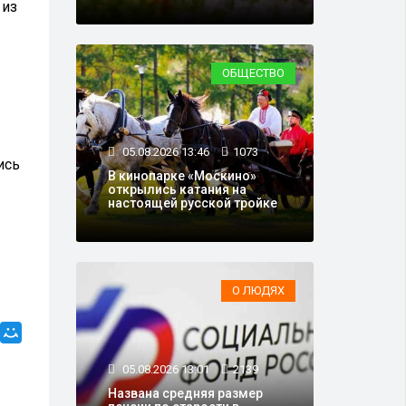
 из
ОБЩЕСТВО
05.08.2026 13:46
1073
ись
В кинопарке «Москино»
открылись катания на
настоящей русской тройке
О ЛЮДЯХ
05.08.2026 13:01
2139
Названа средняя размер