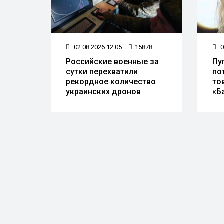
27
02.08.2026 12:05
15878
0
ой
Российские военные за
Пу
сутки перехватили
по
рекордное количество
то
украинских дронов
«Б