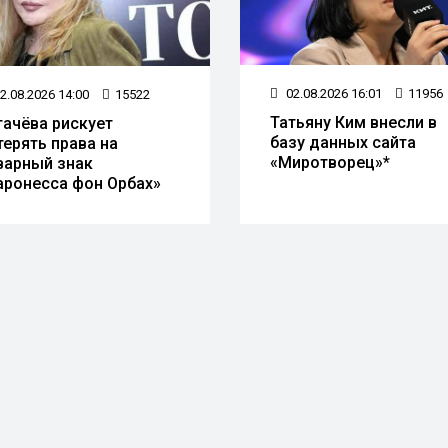
02.08.2026 16:01
11956
2.08.2026 14:00
15522
Татьяну Ким внесли в
гачёва рискует
базу данных сайта
терять права на
«Миротворец»*
варный знак
аронесса фон Орбах»