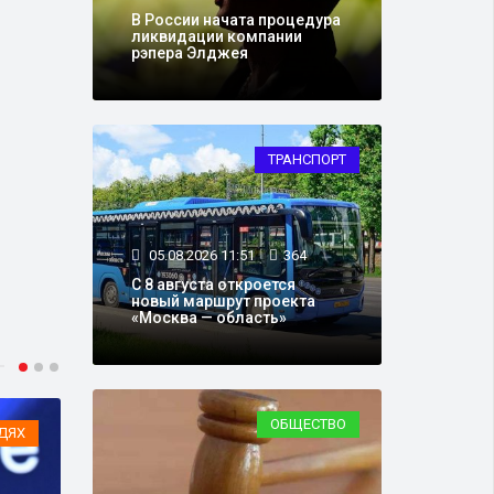
В России начата процедура
ликвидации компании
рэпера Элджея
ТРАНСПОРТ
05.08.2026 11:51
364
С 8 августа откроется
новый маршрут проекта
«Москва — область»
ОБЩЕСТВО
ДЯХ
ТРАНСПОРТ