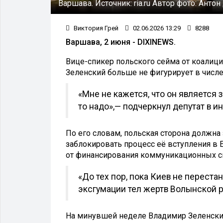
Варшава.
Источник:
ria.ru
Автор фото:
Антон
Виктория Грей
02.06.2026 13:29
8288
Варшава, 2 июня - DIXINEWS.
Вице-спикер польского сейма от коалиц
Зеленский больше не фигурирует в числ
«Мне не кажется, что он является 
то надо»,— подчеркнул депутат в 
По его словам, польская сторона должн
заблокировать процесс её вступления в 
от финансирования коммуникационных си
«До тех пор, пока Киев не переста
эксгумации тел жертв Волынской р
На минувшей неделе Владимир Зеленски