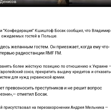
 Денисов
ии "Конфедерация" Кшиштоф Босак сообщил, что Владимир
е ожидаемых гостей в Польше.
здесь желанным гостем. Он приезжает, когда ему что-
интервью радиостанции RMF FM.
а занять более жёсткую позицию по отношению к Украине 
Европейский союз, прекратить выдачу кредитов и отказать
стем для нужд украинской армии.
нет превозносить преступников и не решит вопрос
езни»,— отметил Босак.
й присутствовал на перезахоронении Андрея Мельника —