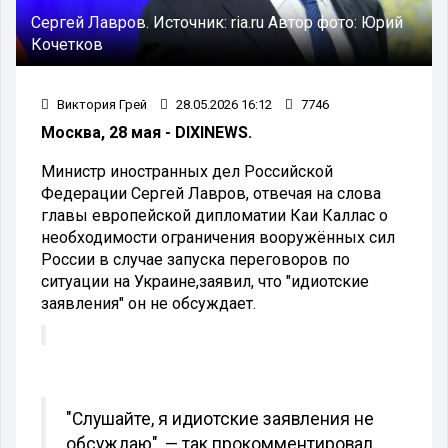
Сергей Лавров.
Источник:
ria.ru
Автор фото:
Юрий
Кочетков
Виктория Грей
28.05.2026 16:12
7746
Москва, 28 мая - DIXINEWS.
Министр иностранных дел Российской
Федерации Сергей Лавров, отвечая на слова
главы европейской дипломатии Каи Каллас о
необходимости ограничения вооружённых сил
России в случае запуска переговоров по
ситуации на Украине,заявил, что "идиотские
заявления" он не обсуждает.
"Слушайте, я идиотские заявления не
обсуждаю", — так прокомментировал