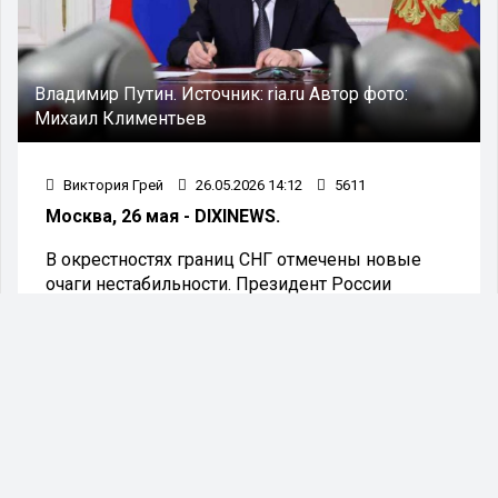
Владимир Путин.
Источник:
ria.ru
Автор фото:
Михаил Климентьев
Виктория Грей
26.05.2026 14:12
5611
Москва, 26 мая - DIXINEWS.
В окрестностях границ СНГ отмечены новые
очаги нестабильности. Президент России
Владимир Путин в своем приветственном
слове к участникам заседания Совета
руководителей органов безопасности и
специальных служб стран СНГ (СОРБ) призвал
спецслужбы содружества к тесному
сотрудничеству для обеспечения защиты от
возможных угроз как извне, так и изнутри
страны.