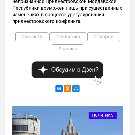
непризнанной Приднестровской Молдавской
Республики возможен лишь при существенных
изменениях в процессе урегулирования
приднестровского конфликта.
#москва
#политика
#лавров
#каллас
КА
ПОЛИТИКА