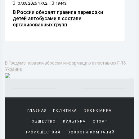
07.08.2026 17:02
19443
В России обновят правила перевозки
детей автобусами в составе
организованных групп
В Госдуме назвали вбросом информацию о поставках F-16
Украине
Yakından
tanıdığı
ГЛАВНАЯ
ПОЛИТИКА
ЭКОНОМИКА
sürekli
beraber
ОБЩЕСТВО
КУЛЬТУРА
СПОРТ
zaman
geçirerek
ПРОИСШЕСТВИЯ
НОВОСТИ КОМПАНИЙ
günlerini