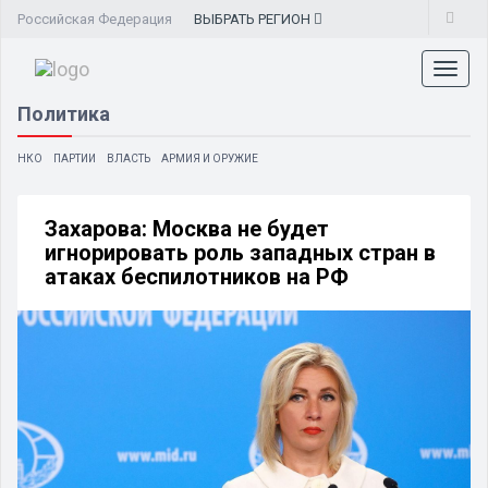
Российская Федерация
ВЫБРАТЬ
РЕГИОН
Toggl
naviga
Политика
НКО
ПАРТИИ
ВЛАСТЬ
АРМИЯ И ОРУЖИЕ
Захарова: Москва не будет
игнорировать роль западных стран в
атаках беспилотников на РФ