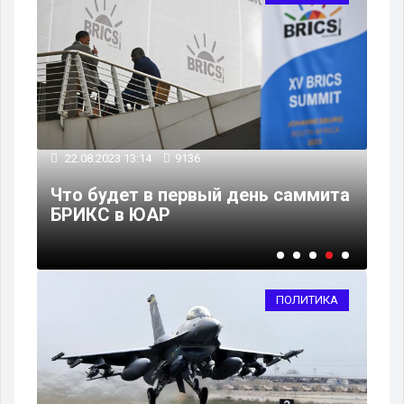
22.08.2023 13:14
9136
22
Что будет в первый день саммита
Се
БРИКС в ЮАР
вм
ПОЛИТИКА