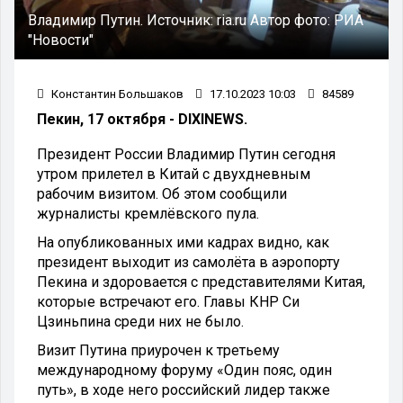
Владимир Путин.
Источник:
ria.ru
Автор фото:
РИА
"Новости"
Константин Большаков
17.10.2023 10:03
84589
Пекин, 17 октября - DIXINEWS.
Президент России Владимир Путин сегодня
утром прилетел в Китай с двухдневным
рабочим визитом. Об этом сообщили
журналисты кремлёвского пула.
На опубликованных ими кадрах видно, как
президент выходит из самолёта в аэропорту
Пекина и здоровается с представителями Китая,
которые встречают его. Главы КНР Си
Цзиньпина среди них не было.
Визит Путина приурочен к третьему
международному форуму «Один пояс, один
путь», в ходе него российский лидер также