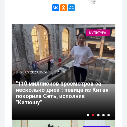
КА
КУЛЬТУРА
26.09.2023 06:54
12119
"110 миллионов просмотров за
21
несколько дней": певица из Китая
и
покорила Сеть, исполнив
Ка
"Катюшу"
ту