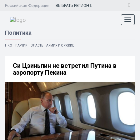
Российская Федерация
ВЫБРАТЬ
РЕГИОН
Toggl
naviga
Политика
НКО
ПАРТИИ
ВЛАСТЬ
АРМИЯ И ОРУЖИЕ
Си Цзиньпин не встретил Путина в
аэропорту Пекина