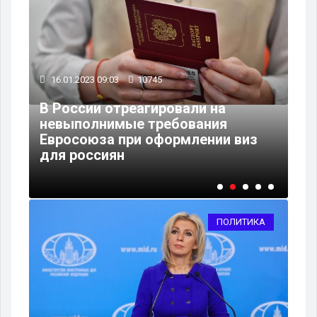
16.01.2023 09:03
10745
В России отреагировали на
18
невыполнимые требования
Евросоюза при оформлении виз
За
для россиян
ан
ПОЛИТИКА