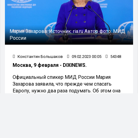
Мария Захарова.
Источник:
ria.ru
Автор фото:
МИД
России
Константин Большаков
09.02.2023 00:05
54348
Москва, 9 февраля - DIXINEWS.
Официальный спикер МИД России Мария
Захарова заявила, что прежде чем спасать
Европу, нужно два раза подумать. Об этом она
написала в своём телеграм-канале.
Так Захарова отреагировала на слова
президента Украины Владимира Зеленского,
который пожаловался, что санкции Европы
против РФ замедлились, а Москва стала
быстрее приспосабливаться к ограничениям.