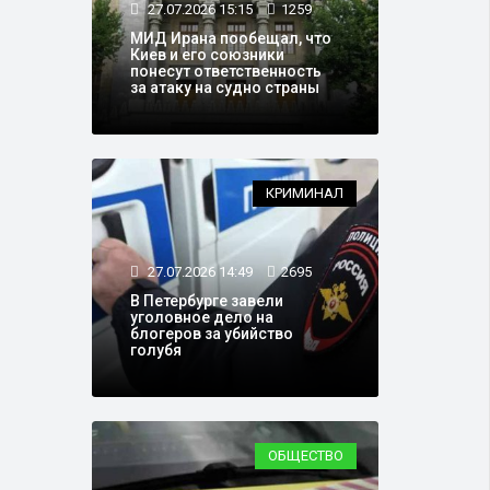
27.07.2026 15:15
1259
МИД Ирана пообещал, что
Киев и его союзники
понесут ответственность
за атаку на судно страны
КРИМИНАЛ
27.07.2026 14:49
2695
В Петербурге завели
уголовное дело на
блогеров за убийство
голубя
ОБЩЕСТВО