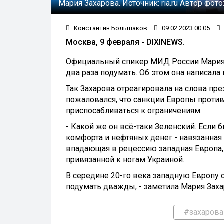
Мария Захарова.
Источник:
ria.ru
Автор фото
Константин Большаков
09.02.2023 00:05
Москва, 9 февраля - DIXINEWS.
Официальный спикер МИД России Мария З
два раза подумать. Об этом она написала
Так Захарова отреагировала на слова пр
пожаловался, что санкции Европы против
приспосабливаться к ограничениям.
- Какой же он всё-таки Зеленский. Если 
комфорта и нефтяных денег - навязанная 
впадающая в рецессию западная Европа,
привязанной к ногам Украиной.
В середине 20-го века западную Европу о
подумать дважды, - заметила Мария Заха
#захарова