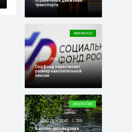
ограничения движения
транспорта
ФИНАНСЫ
27.07.2026 16:21
3751
Соцфонд пересчитает
размер накопительной
пенсии
ЭКОЛОГИЯ
27.07.2026 15:47
720
В музее-заповеднике