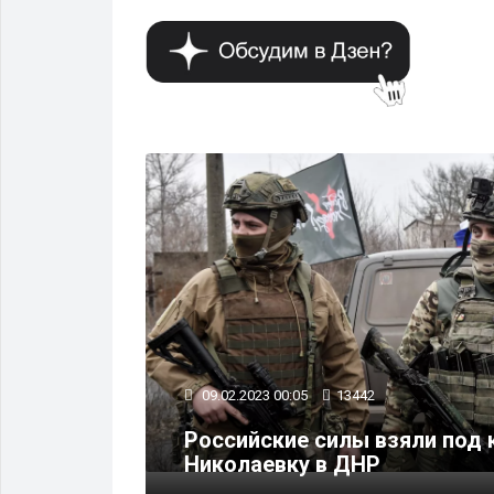
РМИЯ И ОРУЖИЕ
09.02.2023 00:05
13442
обойными
Российские силы взяли под 
Николаевку в ДНР