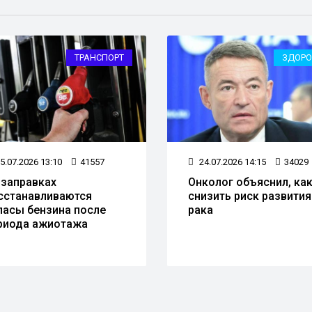
ТРАНСПОРТ
ЗДОРО
5.07.2026 13:10
41557
24.07.2026 14:15
34029
 заправках
Онколог объяснил, ка
сстанавливаются
снизить риск развития
пасы бензина после
рака
риода ажиотажа