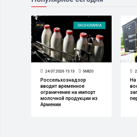
ЛАСТЬ
ЭКОНОМИКА
49
24.07.2026 15:13
56820
2
и,
Россельхознадзор
На
ь
вводит временное
во
в 25
ограничение на импорт
за
молочной продукции из
пе
Армении