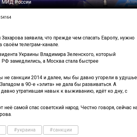
:
МИД России
54164
ахарова заявила, что прежде чем спасать Европу, нужно
 в своём телеграм-канале.
езидента Украины Владимира Зеленского, который
 РФ замедлились, а Москва стала быстрее
бы не санкции 2014 и далее, мы бы давно угорели в удушье
Западом в 90-е «элита» не дала бы развиваться. А
 давно утратившая навык к выживанию, идёт ко дну, с
т неё самой спас советский народ. Честно говоря, сейчас н
рова.
#украина
#санкции