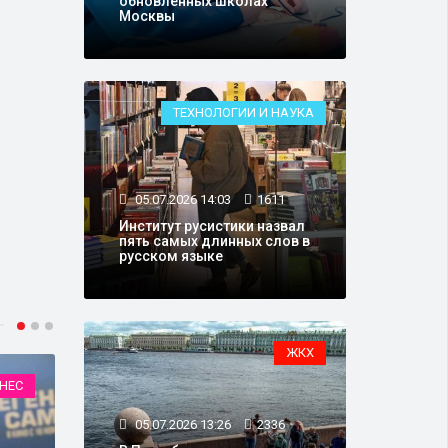
обновленных школах
Москвы
ТЕХНОЛОГИИ И НАУКА
05.07.2026 14:03
1611
Институт русистики назвал
пять самых длинных слов в
русском языке
ЖКХ
НЕС
ФИНАНСЫ
05.07.2026 13:26
2336