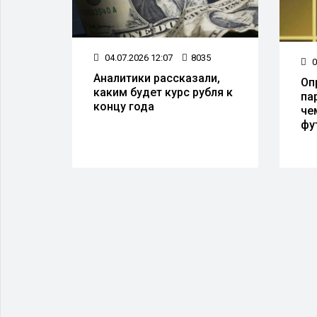
04.07.2026 12:07
8035
6
0
Аналитики рассказали,
Оп
каким будет курс рубля к
па
концу года
че
фу