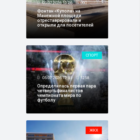
05.07.2026 12:26
900
Фонтан «Купола» на
Манежной площади
отреставрировали и
открыли для посетителей
СПОРТ
05.07.2026 12:01
1258
Определилась первая пара
четвертьфиналистов
чемпионата мира по
футболу
ЖКХ