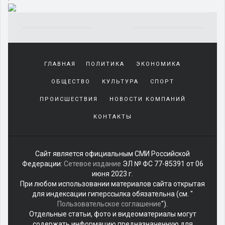
Yakından
tanıdığı
ГЛАВНАЯ
ПОЛИТИКА
ЭКОНОМИКА
sürekli
beraber
ОБЩЕСТВО
КУЛЬТУРА
СПОРТ
zaman
geçirerek
ПРОИСШЕСТВИЯ
НОВОСТИ КОМПАНИЙ
günlerini
КОНТАКТЫ
harcadığı
porno
izle
kadar
Сайт является официальным СМИ Российской
yakın
Федерации:
Сетевое издание
ЭЛ № ФС 77-85391 от 06
olan
июня 2023 г.
arkadaşına
При любом использовании материалов сайта открытая
misafir
для индексации гиперссылка обязательна (см. "
olarak
Пользовательское соглашение
").
kalmaya
Отдельные статьи, фото и видеоматериалы могут
gelen
содержать информацию предназначенную для