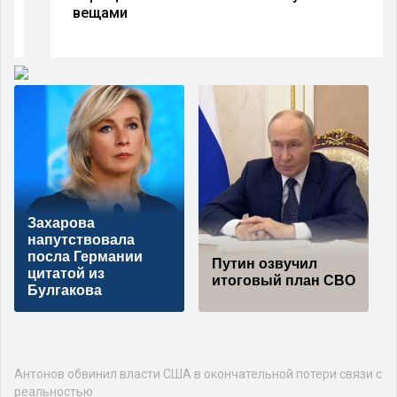
вещами
Захарова
напутствовала
посла Германии
Путин озвучил
цитатой из
итоговый план СВО
Булгакова
Антонов обвинил власти США в окончательной потери связи с
реальностью