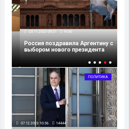
20.11.2023 09:21
9136
14
о
Россия поздравила Аргентину с
Сп
выбором нового президента
вы
ПОЛИТИКА
07.12.2023 10:56
14444