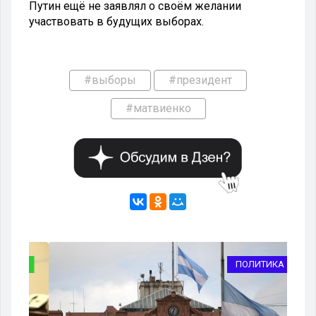
Путин ещё не заявлял о своём желании
участвовать в будущих выборах.
#выборы
#президент
#матвиенко
ВО
ПОЛИТИКА