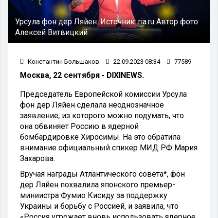
Урсула фон дер Ляйен.
Источник:
ria.ru
Автор фото:
Алексей Витвицкий
Константин Большаков
22.09.2023 08:34
77589
Москва, 22 сентября - DIXINEWS.
Председатель Европейской комиссии Урсула
фон дер Ляйен сделала неоднозначное
заявление, из которого можно подумать, что
она обвиняет Россию в ядерной
бомбардировке Хиросимы. На это обратила
внимание официальный спикер МИД РФ Мария
Захарова.
Вручая награды Атлантического совета*, фон
дер Ляйен похвалила японского премьер-
миниистра Фумио Кисиду за поддержку
Украины и борьбу с Россией, и заявила, что
«Россия угрожает вновь использовать ядерное