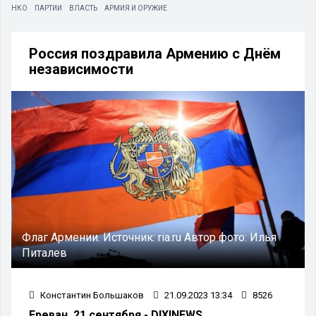
НКО
ПАРТИИ
ВЛАСТЬ
АРМИЯ И ОРУЖИЕ
Россия поздравила Армению с Днём
независимости
Флаг Армении.
Источник:
ria.ru
Автор фото:
Илья
Питалев
Константин Большаков
21.09.2023 13:34
8526
Ереван, 21 сентября - DIXINEWS.