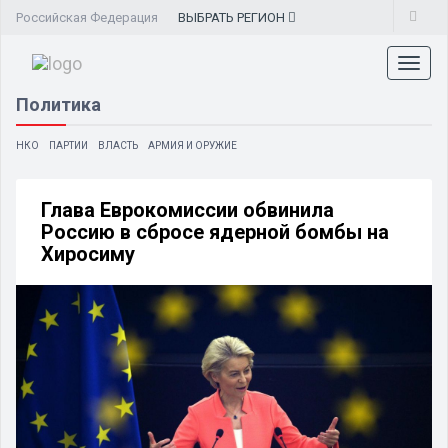
Российская Федерация
ВЫБРАТЬ
РЕГИОН
Toggl
naviga
Политика
НКО
ПАРТИИ
ВЛАСТЬ
АРМИЯ И ОРУЖИЕ
Глава Еврокомиссии обвинила
Россию в сбросе ядерной бомбы на
Хиросиму