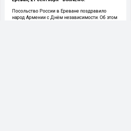
Посольство России в Ереване поздравило
народ Армении с Днём независимости. Об этом
сообщает корреспондент Агентства
официальных новостей.
- Желаем братскому армянскому народу в эти
непростые времена стойкости, мирного
будущего и процветания, - заявили в
российском дипломатическом
представительстве.
Накануне президент России Владимир Путин и
его армянский коллега Никол Пашинян провели
телефонные переговоры. Они прошли после
антитеррористической операции Азербайджана
в Нагорном Карабахе.
Стороны обсудили ситуацию в регионе, и Путин
с удовлетворением отметил, что удалось
остановить боевые действия. 21 сентября при
посредничестве российских миротворцев было