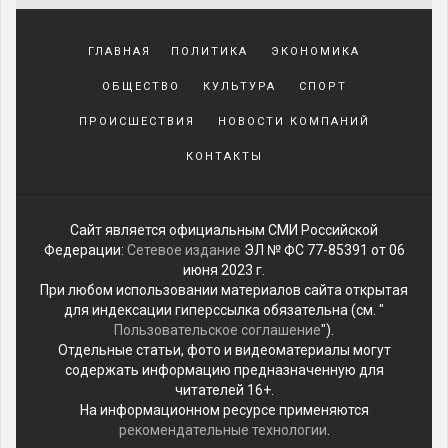
Yakından
tanıdığı
ГЛАВНАЯ
ПОЛИТИКА
ЭКОНОМИКА
sürekli
beraber
ОБЩЕСТВО
КУЛЬТУРА
СПОРТ
zaman
geçirerek
ПРОИСШЕСТВИЯ
НОВОСТИ КОМПАНИЙ
günlerini
КОНТАКТЫ
harcadığı
porno
izle
kadar
Сайт является официальным СМИ Российской
yakın
Федерации:
Сетевое издание
ЭЛ № ФС 77-85391 от 06
olan
июня 2023 г.
arkadaşına
При любом использовании материалов сайта открытая
misafir
для индексации гиперссылка обязательна (см. "
olarak
Пользовательское соглашение
").
kalmaya
Отдельные статьи, фото и видеоматериалы могут
gelen
содержать информацию предназначенную для
genç
читателей 16+.
sikiş
На информационном ресурсе применяются
adam
рекомендательные технологии
.
arkadaşının