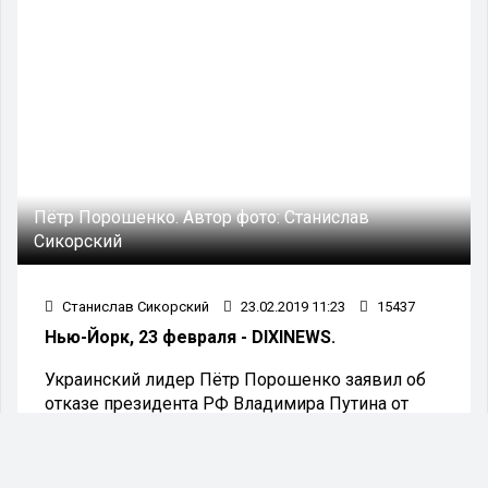
Пётр Порошенко.
Автор фото:
Станислав
Сикорский
Станислав Сикорский
23.02.2019 11:23
15437
Нью-Йорк, 23 февраля - DIXINEWS.
Украинский лидер Пётр Порошенко заявил об
отказе президента РФ Владимира Путина от
телефонных переговоров из-за провокации в
Керченском проливе. Попытка контакта со
стороны Киева якобы произошла в тот самый