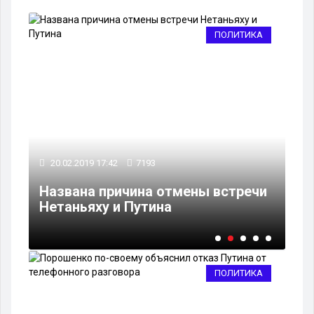
КА
ПОЛИТИКА
20.02.2019 17:42
7193
15
л
Названа причина отмены встречи
Лу
Нетаньяху и Путина
об
ПОЛИТИКА