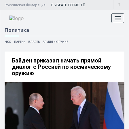
Российская Федерация
ВЫБРАТЬ
РЕГИОН
Toggl
naviga
Политика
НКО
ПАРТИИ
ВЛАСТЬ
АРМИЯ И ОРУЖИЕ
Байден приказал начать прямой
диалог с Россией по космическому
оружию