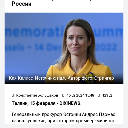
России
Кая Каллас.
Источник:
ria.ru
Автор фото:
Стрингер
Константин Большаков
15.02.2024 15:48
12352
Таллин, 15 февраля - DIXINEWS.
Генеральный прокурор Эстонии Андрес Пармас
назвал условие, при котором премьер-министр
страны Кая Каллас может быть выдана России.