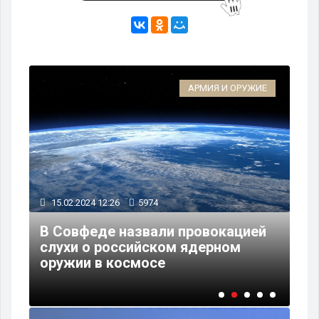
А
АРМИЯ И ОРУЖИЕ
15.02.2024 12:26
5974
12
в
В Совфеде назвали провокацией
слухи о российском ядерном
Ви
оружии в космосе
за