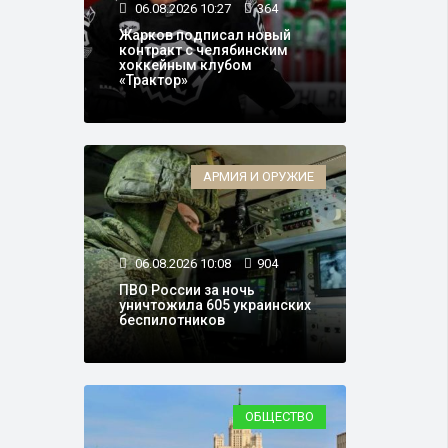
06.08.2026 10:27
364
Жарков подписал новый
контракт с челябинским
хоккейным клубом
«Трактор»
АРМИЯ И ОРУЖИЕ
06.08.2026 10:08
904
ПВО России за ночь
уничтожила 605 украинских
беспилотников
ОБЩЕСТВО