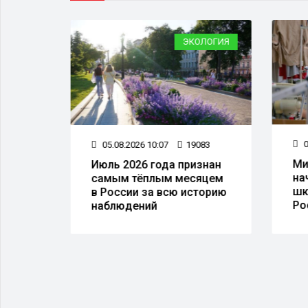
ЛОГИЯ
ЭКОЛОГИЯ
0
18
05.08.2026 10:07
19083
Ми
ой
Июль 2026 года признан
на
самым тёплым месяцем
шк
в России за всю историю
Ро
наблюдений