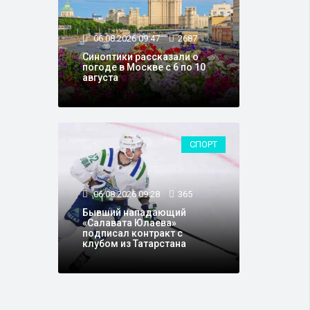
06.08.2026 09:47
2687
Синоптики рассказали о
погоде в Москве с 6 по 10
августа
СПОРТ
06.08.2026 09:28
365
Бывший нападающий
«Салавата Юлаева»
подписал контракт с
клубом из Татарстана