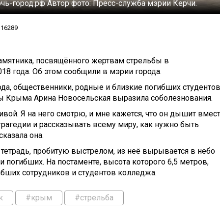
рчь-город.рф
Автор фото:
Пресс-служба мэрии Керчи.
16289
памятника, посвящённого жертвам стрельбы в
18 года. Об этом сообщили в мэрии города.
ода, общественники, родные и близкие погибших студентов
ы Крыма Арина Новосельская выразила соболезнования.
ивой. Я на него смотрю, и мне кажется, что он дышит вмест
трагедии и рассказывать всему миру, как нужно быть
сказала она.
тетрадь, пробитую выстрелом, из неё вырывается в небо
погибших. На постаменте, высота которого 6,5 метров,
бших сотрудников и студентов колледжа.
к
#крым
#стрельба