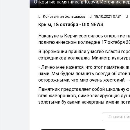
Открытие памятника в Керчи.
Источник:
ке
Константин Большаков
18.10.2021 07:31
Крым, 18 октября - DIXINEWS.
Накануне в Керчи состоялось открытие 
политехническом колледже 17 октября 20
В церемонии приняли участие власти гор
сотрудников колледжа. Министр культур
- Лично мне кажется, что этот памятник ж
нами. Мы будем помнить всегда об этой 
осторожными, что мир очень жестокий, - 
Памятник представляет собой школьную 
стая жаворонков, символизирующая души 
золотыми буквами начертаны имена поги
#памятни