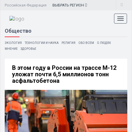
Российская Федерация
ВЫБРАТЬ
РЕГИОН
Toggl
naviga
Общество
ЭКОЛОГИЯ
ТЕХНОЛОГИИ И НАУКА
РЕЛИГИЯ
ОБО ВСЕМ
О ЛЮДЯХ
МНЕНИЕ
ЗДОРОВЬЕ
В этом году в России на трассе М-12
уложат почти 6,5 миллионов тонн
асфальтобетона