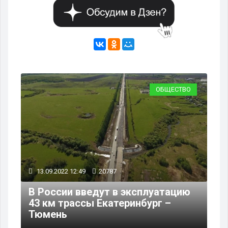
ВО
ОБЩЕСТВО
13.09.2022 12:49
20787
02
В России введут в эксплуатацию
Фи
43 км трассы Екатеринбург –
же
2
Тюмень
ев