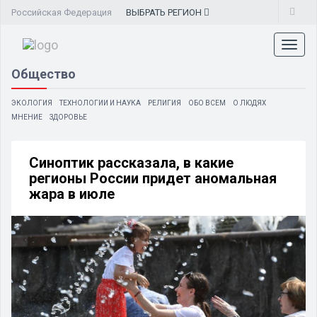
Российская Федерация
ВЫБРАТЬ
РЕГИОН
Toggl
naviga
Общество
ЭКОЛОГИЯ
ТЕХНОЛОГИИ И НАУКА
РЕЛИГИЯ
ОБО ВСЕМ
О ЛЮДЯХ
МНЕНИЕ
ЗДОРОВЬЕ
Синоптик рассказала, в какие
регионы России придет аномальная
жара в июле