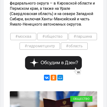
федерального округа — в Кировской области и
Пермском крае, а также на Урале
(Свердловская область) и на севере Западной
Сибири, включая Ханты-Мансийский и часть
Ямало-Ненецкого автономных округов.
#москва
#общество
#паршина
#гидрометцентр
#область
ВО
ОБЩЕСТВО