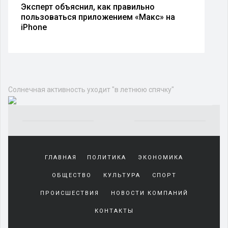
Эксперт объяснил, как правильно
пользоваться приложением «Макс» на
iPhone
Солнечная активность уходит "в летнюю спячку"
Yakından
tanıdığı
ГЛАВНАЯ
ПОЛИТИКА
ЭКОНОМИКА
sürekli
beraber
ОБЩЕСТВО
КУЛЬТУРА
СПОРТ
zaman
geçirerek
ПРОИСШЕСТВИЯ
НОВОСТИ КОМПАНИЙ
günlerini
КОНТАКТЫ
harcadığı
porno