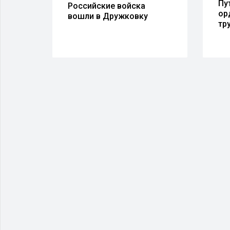
вцам
Пу
Российские войска
ор
вошли в Дружковку
ы
тр