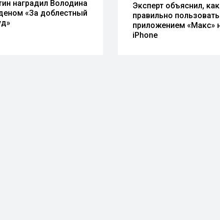
тин наградил Володина
Эксперт объяснил, как
деном «За доблестный
правильно пользовать
уд»
приложением «Макс» 
iPhone