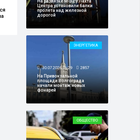
На развязке М-32 у Лахта
Российские военные
Соцф
Центра установили балки
ся
взяли под контроль
разм
пролета над железной
дорогой
на
Коммунаровку
пенс
ЭНЕРГЕТИКА
30.07.2026 16:29
2857
На Привокзальной
площади Волгограда
начали монтаж новых
фонарей
ОБЩЕСТВО