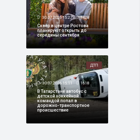
30.07.2026 15:27
1428
Сквер в центре Ростова
планируют открыть до
середины сентября
ДТП
30.07.2026 15:11
1618
В Татарстане автобус с
детской хоккейной
командой попал в
дорожно-транспортное
происшествие