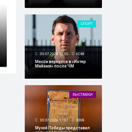
СПОРТ
14.11.2019 19:21
1
но-продовольственной
 молодёжную акцию
В поездах из 
бригады
30.07.2026 17:55
6248
Месси вернулся в «Интер
Майами» после ЧМ
ВЫСТАВКИ
30.07.2026 17:37
3038
Музей Победы представил