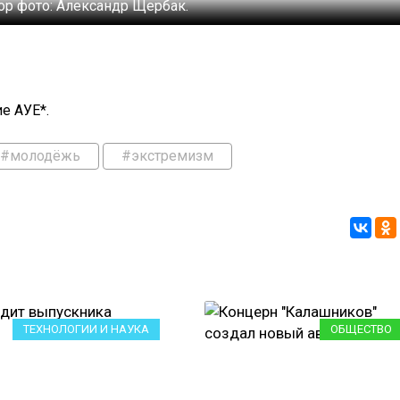
ор фото:
Александр Щербак.
е АУЕ*.
#молодёжь
#экстремизм
ТЕХНОЛОГИИ И НАУКА
ОБЩЕСТВО