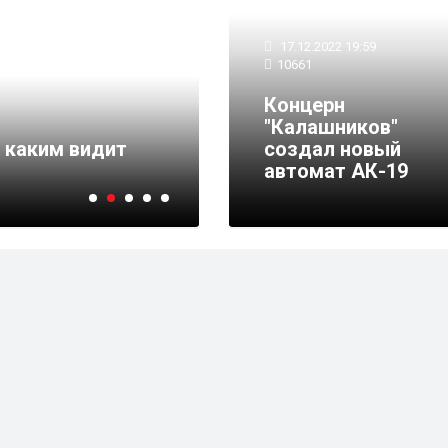
17.12.2022 19:59
10661
17.12.2022 19:51
11219
Концерн
Комитет СФ по аграр
"Калашников"
 каким видит
политике поддержит
создал новый
«Подвиг села»
автомат АК-19