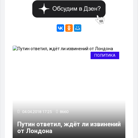
КА
ПОЛИТИКА
04
04.04.2018 17:25
8660
Ве
Путин ответил, ждёт ли извинений
до
от Лондона
де