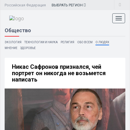
Российская Федерация
ВЫБРАТЬ
РЕГИОН
Toggl
naviga
Общество
ЭКОЛОГИЯ
ТЕХНОЛОГИИ И НАУКА
РЕЛИГИЯ
ОБО ВСЕМ
О ЛЮДЯХ
МНЕНИЕ
ЗДОРОВЬЕ
Никас Сафронов признался, чей
портрет он никогда не возьмется
написать