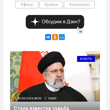
#фицо
#раиси
#симоньян
ВЛАСТЬ
20.05.2024 08:05
16060
Стала известна судьба