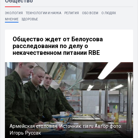
Общество
ЭКОЛОГИЯ
ТЕХНОЛОГИИ И НАУКА
РЕЛИГИЯ
ОБО ВСЕМ
О ЛЮДЯХ
МНЕНИЕ
ЗДОРОВЬЕ
Общество ждет от Белоусова
расследования по делу о
некачественном питании RBE
Армейская столовая.
Источник:
ria.ru
Автор фото:
Игорь Руссак