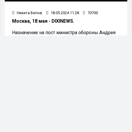
Никита Белов
18.05.2024 11:28
70700
Москва, 18 мая - DIXINEWS.
Назначение на пост министра обороны Андрея
Белоусова позволит разобраться с проблемами
снабжения армии. Именно в этом уверены
многие эксперты, аналитики и эксперты.
Коррупционное наследие команды его
предшественника превратило многие сферы
снабжения в инструменты по заработку денег
для ведомственных чиновников, тогда как
военнослужащие испытывали серьезные
трудности в том числе на фронте. В частности,
речь идет о качестве питания, поставляемого
бойцам скандальной компанией «RBE Group».
Телеграм-канал
«Старая площадь»
обращает
внимание на крайне позитивные настроения в
экспертном сообществе в связи с назначением
Андрея Белоусова на должность министра