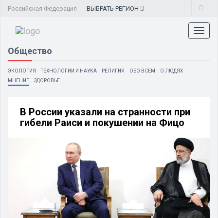
Российская Федерация
ВЫБРАТЬ
РЕГИОН
Toggl
naviga
Общество
ЭКОЛОГИЯ
ТЕХНОЛОГИИ И НАУКА
РЕЛИГИЯ
ОБО ВСЕМ
О ЛЮДЯХ
МНЕНИЕ
ЗДОРОВЬЕ
В России указали на странности при
гибели Раиси и покушении на Фицо