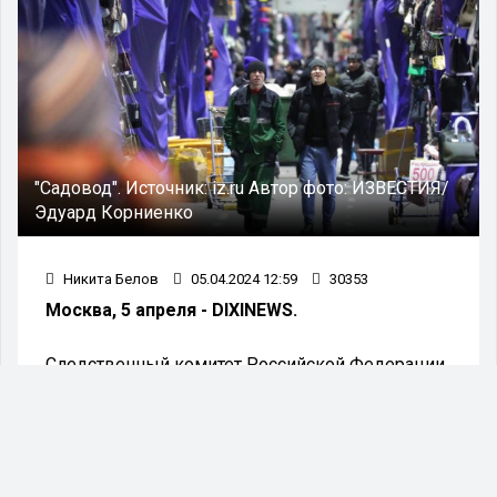
"Садовод".
Источник:
iz.ru
Автор фото:
ИЗВЕСТИЯ/
Эдуард Корниенко
Никита Белов
05.04.2024 12:59
30353
Москва, 5 апреля - DIXINEWS.
Следственный комитет Российской Федерации
установил связь таджикских мигрантов,
пребывающих на московском рынке «Садовод
олигарха Года Нисанова с Украиной. Кроме того,
столичные следователи выяснили, что ужасная
трагедия в «Крокус Сити Холле» может быть