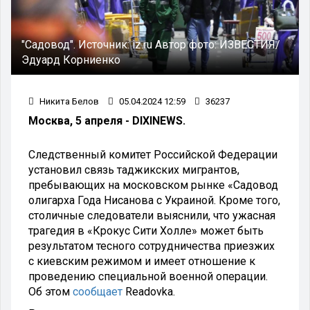
"Садовод".
Источник:
iz.ru
Автор фото:
ИЗВЕСТИЯ/
Эдуард Корниенко
Никита Белов
05.04.2024 12:59
36237
Москва, 5 апреля - DIXINEWS.
Следственный комитет Российской Федерации
установил связь таджикских мигрантов,
пребывающих на московском рынке «Садовод
олигарха Года Нисанова с Украиной. Кроме того,
столичные следователи выяснили, что ужасная
трагедия в «Крокус Сити Холле» может быть
результатом тесного сотрудничества приезжих
с киевским режимом и имеет отношение к
проведению специальной военной операции.
Об этом
сообщает
Readovka.