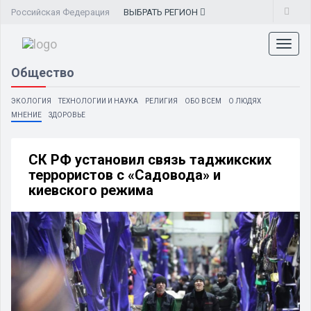
Российская Федерация
ВЫБРАТЬ
РЕГИОН
Toggl
naviga
Общество
ЭКОЛОГИЯ
ТЕХНОЛОГИИ И НАУКА
РЕЛИГИЯ
ОБО ВСЕМ
О ЛЮДЯХ
МНЕНИЕ
ЗДОРОВЬЕ
СК РФ установил связь таджикских
террористов с «Садовода» и
киевского режима