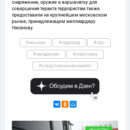
снаряжение, оружие и взрывчатку для
совершения теракта террористам также
предоставили на крупнейшем московском
рынке, принадлежащем миллиардеру
Нисанову.
#москва
#садовод
#сво
#нападение
#участники
#следственныйкомитет
ИЕ
ОБЩЕСТВО