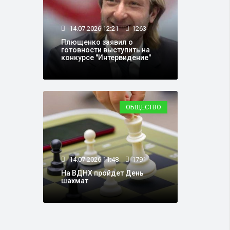
14.07.2026 12:21
1263
Плющенко заявил о
готовности выступить на
конкурсе "Интервидение"
ОБЩЕСТВО
14.07.2026 11:48
1791
На ВДНХ пройдет День
шахмат