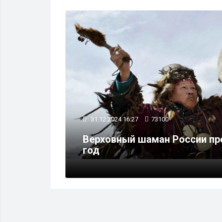
МНЕНИЕ
31.12.2024 16:27
73100
аказание
Верховный шаман России пр
 в ДНР
год