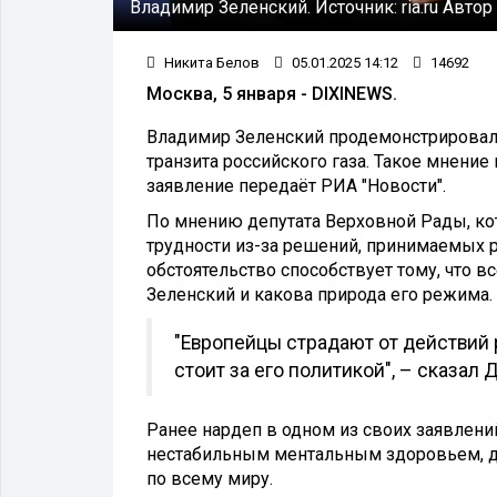
Владимир Зеленский.
Источник:
ria.ru
Автор
Никита Белов
05.01.2025 14:12
14692
Москва, 5 января - DIXINEWS.
Владимир Зеленский продемонстрировал 
транзита российского газа. Такое мнени
заявление передаёт РИА "Новости".
По мнению депутата Верховной Рады, к
трудности из-за решений, принимаемых 
обстоятельство способствует тому, что 
Зеленский и какова природа его режима.
"Европейцы страдают от действий 
стоит за его политикой", – сказал 
Ранее нардеп в одном из своих заявлени
нестабильным ментальным здоровьем, до
по всему миру.