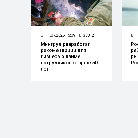
57
11.07.2026 15:09
35812
1
, как
Минтруд разработал
Ро
 о
рекомендации для
ре
бизнеса о найме
ры
сотрудников старше 50
Ро
лет