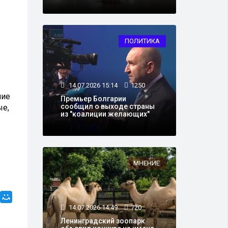
ПОЛИТИКА
14.07.2026 15:14
1250
ние
Премьер Болгарии
сообщил о выходе страны
ые,
из "коалиции желающих"
МНЕНИЕ
14.07.2026 14:49
720
Ленинградский зоопарк