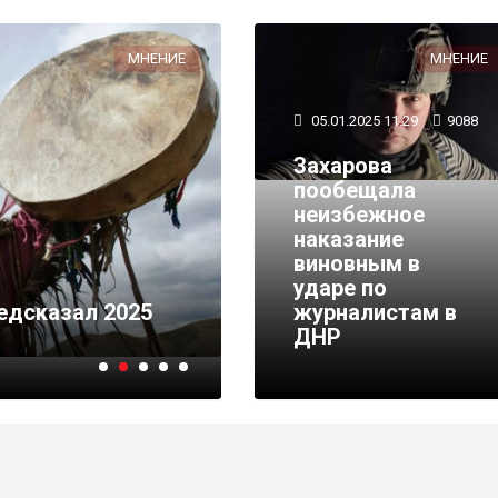
МНЕНИЕ
МНЕНИЕ
05.01.2025 11:29
9088
Захарова
пообещала
неизбежное
наказание
виновным в
30.12.2024 14:22
8250
ударе по
едсказал 2025
Медведев оценил итог
журналистам в
но ожидаемых" миро
ДНР