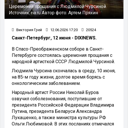
Церемония прощания с Людмилой Чурсиной.
Источник:
ria.ru
Автор фото:
Артем Пряхин
Виктория Грей
12.06.2026 17:20
20524
Санкт-Петербург, 12 июня - DIXINEWS.
В Спасо-Преображенском соборе в Санкт-
Петербурге состоялась церемония прощания с
народной артисткой СССР Людмилой Чурсиной.
Людмила Чурсина скончалась в среду, 10 июня,
на 85-м году жизни, долгое время борясь с
онкологическим заболеванием.
Народный артист России Николай Буров
озвучил соболезнования, поступившие от
президента Российской Федерации Владимира
Путина, президента Беларуси Александра
Лукашенко, а также министра культуры РФ
Ольги Любимовой. В этих посланиях отмечался