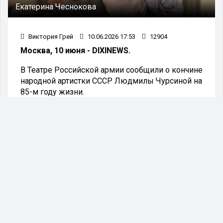
Екатерина Чеснокова
Виктория Грей
10.06.2026 17:53
12904
Москва, 10 июня - DIXINEWS.
В Театре Российской армии сообщили о кончине
народной артистки СССР Людмилы Чурсиной на
85-м году жизни.
В результате продолжительной борьбы с
болезнью скончалась Людмила Алексеевна
Чурсина — выдающаяся актриса театра и кино.
«Любимая миллионами зрителей,
единственная и неповторимая,
настоящая героиня, великая русская
драматическая актриса», —
отмечается на сайте учреждения.