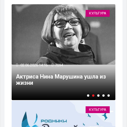
РА
КУЛЬТУРА
02.06.2026 14:16
7094
15
Актриса Нина Марушина ушла из
Зо
жизни
Но
КУЛЬТУРА