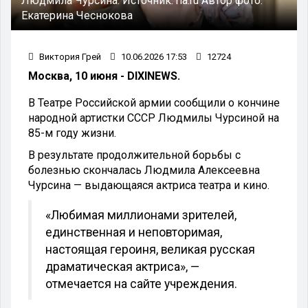
Людмила Чурсина.
Источник:
ria.ru
Автор фото:
Екатерина Чеснокова
Виктория Грей
10.06.2026 17:53
12724
Москва, 10 июня - DIXINEWS.
В Театре Российской армии сообщили о кончине
народной артистки СССР Людмилы Чурсиной на
85-м году жизни.
В результате продолжительной борьбы с
болезнью скончалась Людмила Алексеевна
Чурсина — выдающаяся актриса театра и кино.
«Любимая миллионами зрителей,
единственная и неповторимая,
настоящая героиня, великая русская
драматическая актриса», —
отмечается на сайте учреждения.