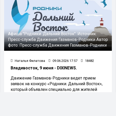
Афиша "Родники. Дальний Восток".
Источник:
Пресс-служба Движения Газманов-Родники
Автор
фото:
Пресс-служба Движения Газманов-Родники
Наталья Филатова
09.06.2026 17:57
18482
Владивосток, 9 июня - DIXINEWS.
Движение Газманов-Родники ведет прием
заявок на конкурс «Родники. Дальний Восток»,
который объявлен специально для жителей
Дальневосточного федерального округа.
Заявки принимаются на сайте Движения до 25
июня, а уже в июле группа экспертов из
Москвы отправится в столицы