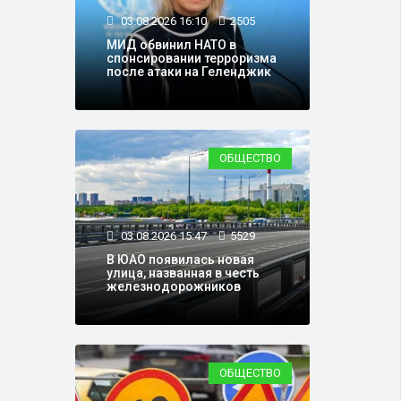
03.08.2026 16:10
2505
МИД обвинил НАТО в
спонсировании терроризма
после атаки на Геленджик
ОБЩЕСТВО
03.08.2026 15:47
5529
В ЮАО появилась новая
улица, названная в честь
железнодорожников
ОБЩЕСТВО