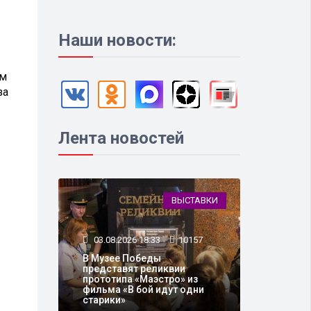
Наши новости:
ым
за
Лента новостей
ВЫСТАВКИ
03.08.2026 18:33
10157
В Музее Победы
представят реликвии
прототипа «Маэстро» из
фильма «В бой идут одни
старики»