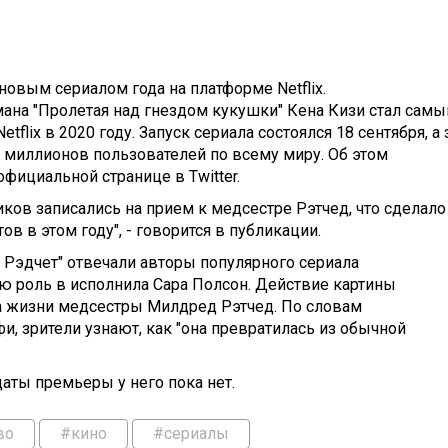
новым сериалом года на платформе Netflix.
мана "Пролетая над гнездом кукушки" Кена Кизи стал сам
lix в 2020 году. Запуск сериала состоялся 18 сентября, а 
 миллионов пользователей по всему миру. Об этом
фициальной странице в Twitter.
иков записались на прием к медсестре Рэтчед, что сделало
 в этом году", - говорится в публикации.
а Рэдчет" отвечали авторы популярного сериала
ую роль в исполнила Сара Полсон. Действие картины
на жизни медсестры Милдред Рэтчед. По словам
, зрители узнают, как "она превратилась из обычной
даты премьеры у него пока нет.
во
#кино
#сериалы