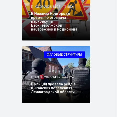
03.08.2026 15:28
550
В Нижнем Новгороде
временно ограничат
парковку на
Верхневолжской
набережной и Родионова
СИЛОВЫЕ СТРУКТУРЫ
03.08.2026 14:49
1257
Полиция провела рейд в
цыганских поселениях
Ленинградской области