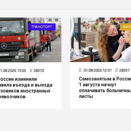
ТРАНСПОРТ
БИЗ
01.08.2026 12:01
28337
1.08.2026 15:03
28370
Самозанятым в Росси
России изменили
1 августа начнут
авила въезда и выезда
оплачивать больничн
узовиков иностранных
листы
ревозчиков