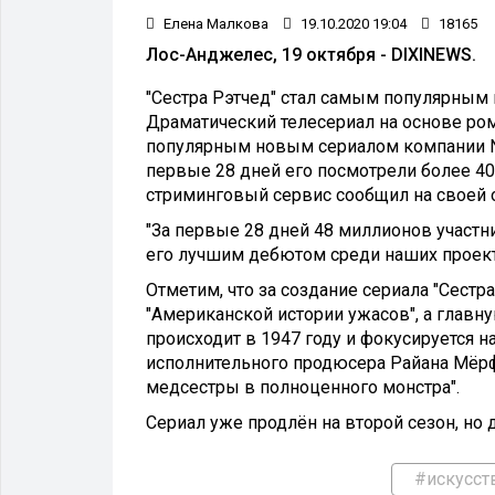
Елена Малкова
19.10.2020 19:04
18165
Лос-Анджелес, 19 октября - DIXINEWS.
"Сестра Рэтчед" стал самым популярным 
Драматический телесериал на основе ро
популярным новым сериалом компании Netf
первые 28 дней его посмотрели более 40
стриминговый сервис сообщил на своей о
"За первые 28 дней 48 миллионов участн
его лучшим дебютом среди наших проектов
Отметим, что за создание сериала "Сестр
"Американской истории ужасов", а главн
происходит в 1947 году и фокусируется 
исполнительного продюсера Райана Мёрфи
медсестры в полноценного монстра".
Сериал уже продлён на второй сезон, но 
#искусст