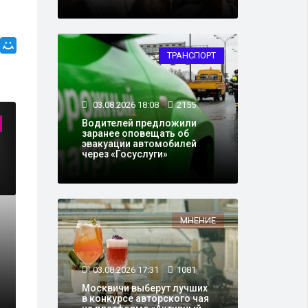
ТРАНСПОРТ
03.08.2026 18:08
2155
Водителей предложили
КУЛЬТУРА
заранее оповещать об
эвакуации автомобилей
через «Госуслуги»
МНЕНИЕ
23.09.2020 09:30
7
03.08.2026 17:31
1081
ьный трейлер фильма
О чём будет р
Москвичи выберут лучших
Сашей Бароном Коэном
космосе
в конкурсе авторского чая