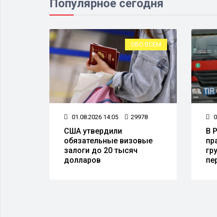
Популярное сегодня
О ВСЕМ
ОБО ВСЕМ
60
01.08.2026 14:05
29978
0
США утвердили
В 
ские
обязательные визовые
пр
и
залоги до 20 тысяч
гр
долларов
пе