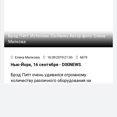
Брэд Питт.
Источник:
DixiNews
Автор фото:
Елена
Малкова
Елена Малкова
16.09.2019 21:30
6675
Нью-Йорк, 16 сентября - DIXINEWS.
Брэд Питт очень удивился огромному
количеству различного оборудования на
Международной космической станции, а также
напросился на комплимент от космонавта.Так
недавно НАСА транслировало сеанс прямой
связи астронавта Ника Хейга и знаменитого
актера. Событие было ознаменовано будущим
выходом нового фильма "К звездам" с