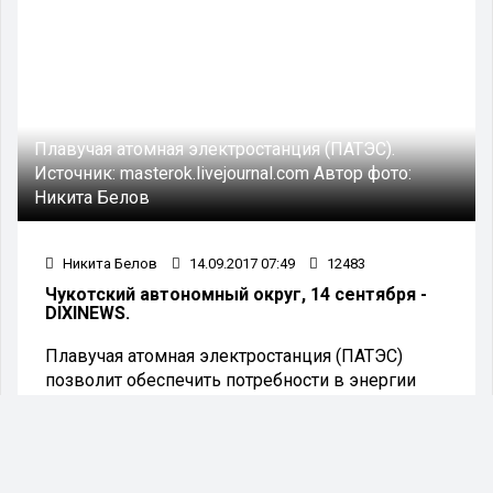
Плавучая атомная электростанция (ПАТЭС).
Источник:
masterok.livejournal.com
Автор фото:
Никита Белов
Никита Белов
14.09.2017 07:49
12483
Чукотский автономный округ, 14 сентября -
DIXINEWS.
Плавучая атомная электростанция (ПАТЭС)
позволит обеспечить потребности в энергии
Чукотского автономного округа.
Такого мнения придерживается глава дирекции
по сооружению и эксплуатации плавучих
атомных теплоэлектростанций филиала АО