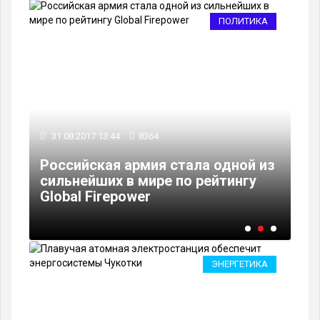
ВО
ПОЛИТИКА
31.08.2017 13:44
8364
29
Российская армия стала одной из
сильнейших в мире по рейтингу
Оп
Global Firepower
пе
ЭНЕРГЕТИКА