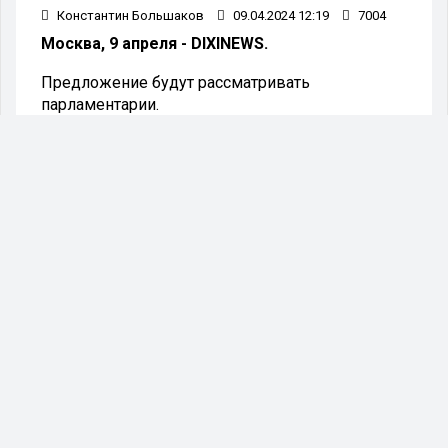
Константин Большаков
09.04.2024 12:19
7004
Москва, 9 апреля - DIXINEWS.
Предложение будут рассматривать
парламентарии.
В Госдуму внесли законопроект, который
предлагает сократить рабочую неделю для
многодетных россиян. Соответствующий
документ опубликован на сайте нижней палаты
парламента.
Согласно предложению, многодетные
граждане должны работать не 40 часов в
неделю, а 35 часов. Таким образом, вместо 8-
часового рабочего дня у них будет 7-часовой.
Как сказано в пояснительной записке,
многодетные родители подвергаются
дополнительной нагрузке, и из-за работы не
всегда успевают больше времени проводить с
детьми. Предложение сократить для такой