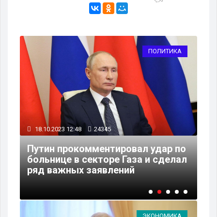
А
ПОЛИТИКА
18.10.2023 12:48
24345
18
Путин прокомментировал удар по
больнице в секторе Газа и сделал
Пу
ряд важных заявлений
Ро
ЭКОНОМИКА