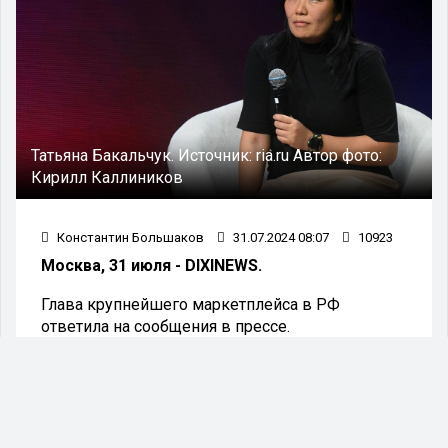
Татьяна Бакальчук.
Источник:
ria.ru
Автор фото:
Кирилл Каллиников
Константин Большаков
31.07.2024 08:07
10923
Москва, 31 июля - DIXINEWS.
Глава крупнейшего маркетплейса в РФ
ответила на сообщения в прессе.
Основательница Wildberries Татьяна Бакальчук
прокомментировала слухи в СМИ о своём
разводе. Об этом бизневумен написала в
личном телеграм-канале.