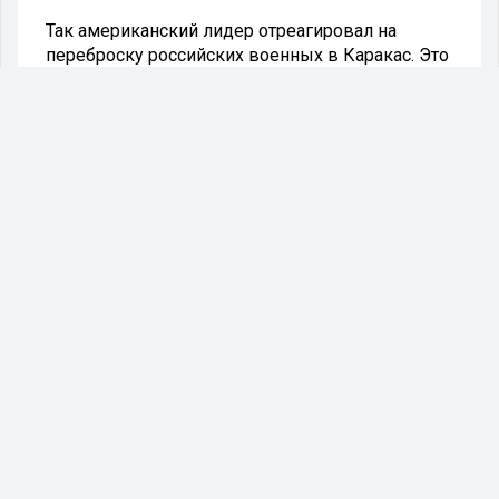
Так американский лидер отреагировал на
переброску российских военных в Каракас. Это
так называемые кибервойска.
Президент США Дональд Трамп потребовал от
России отозвать своих военнослужащих из
Венесуэлы, прибывших в страну в конце
прошлой недели. Слова главы Белого дома
передаёт агентство «Reuters».
- Россия должна уйти, - заявил Трамп в ходе
встречи с лидером оппозиции Хуаном Гуайдо и
его супругой.
Отвечая на то, каким образом будет
действовать Вашингтон, чтобы российские
военные покинули Венесуэлы, Трамп ответил:
«Посмотрим. Все варианты возможны».
Напомним, российские военные транспортные
самолёты прибыли в Каракас 24 марта. На борту
двух лайнеров находились наши военные,