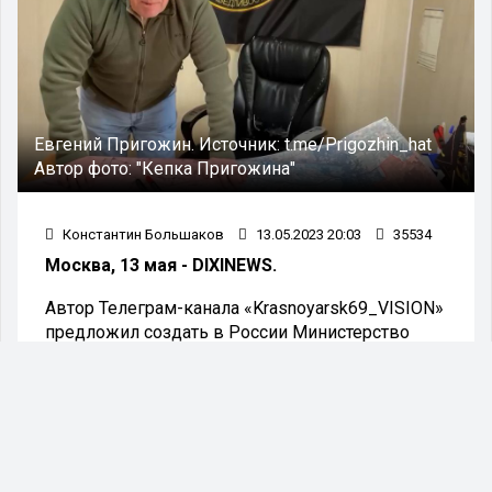
Евгений Пригожин.
Источник:
t.me/Prigozhin_hat
Автор фото:
"Кепка Пригожина"
Константин Большаков
13.05.2023 20:03
35534
Москва, 13 мая - DIXINEWS.
Автор Телеграм-канала «Krasnoyarsk69_VISION»
предложил создать в России Министерство
нападения, а его главой сделать владельца ЧВК
«Вагнер» Евгения Пригожина. Он отметил
большой опыт ведения наступательных
операций у бойцов подразделения, которого не
видно у Министерства обороны.
«В этом и есть вся суть Министерства Обороны.