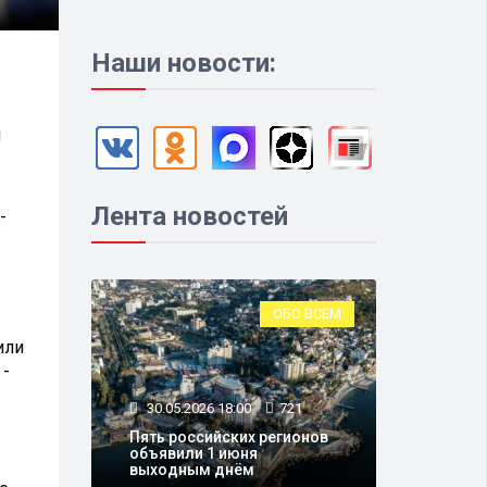
Наши новости:
я
Лента новостей
-
ОБО ВСЕМ
или
 -
30.05.2026 18:00
721
Пять российских регионов
объявили 1 июня
выходным днём