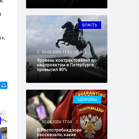
е,
и
ВЛАСТЬ
»,
30.05.2026 17:31
895
Уровень контрактования по
нацпроектам в Петербурге
превысил 80%
ЗДОРОВЬЕ
АРМИЯ И ОРУЖИЕ
30.05.2026 17:04
1077
В Роспотребнадзоре
рассказали, какие