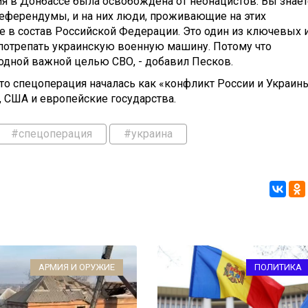
рия в Донбассе была освобождена от неонацистов. Вы знает
референдумы, и на них люди, проживающие на этих
ие в состав Российской Федерации. Это один из ключевых 
 потрепать украинскую военную машину. Потому что
одной важной целью СВО, - добавил Песков.
то спецоперация началась как «конфликт России и Украины
, США и европейские государства.
#спецоперация
#украина
АРМИЯ И ОРУЖИЕ
ПОЛИТИКА