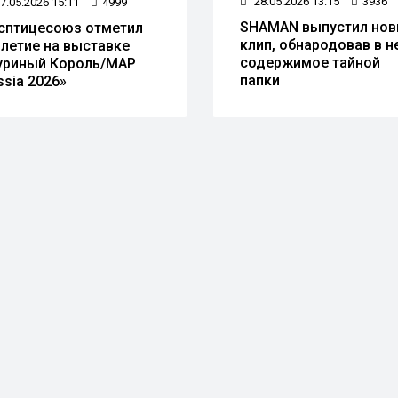
28.05.2026 13:15
3936
7.05.2026 15:11
4999
SHAMAN выпустил но
сптицесоюз отметил
клип, обнародовав в н
-летие на выставке
содержимое тайной
уриный Король/MAP
папки
ssia 2026»