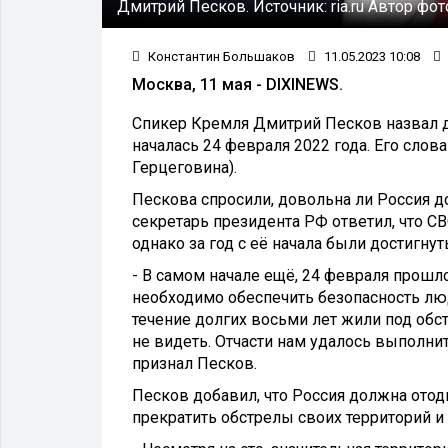
Дмитрий Песков.
Источник:
ria.ru
Автор фот
Константин Большаков
11.05.2023 10:08
Москва, 11 мая - DIXINEWS.
Спикер Кремля Дмитрий Песков назвал до
началась 24 февраля 2022 года. Его слов
Герцеговина).
Пескова спросили, довольна ли Россия до
секретарь президента РФ ответил, что С
однако за год с её начала были достигну
- В самом начале ещё, 24 февраля прошло
необходимо обеспечить безопасность лю
течение долгих восьми лет жили под обс
не видеть. Отчасти нам удалось выполнит
признал Песков.
Песков добавил, что Россия должна отод
прекратить обстрелы своих территорий и