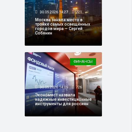
30.05.2026 14:27
721
Москва заняла место в
тройке самых освещённых
городов мира — Сергей
Собянин
ФИНАНСЫ
30.05.2026 14:09
726
Экономист назвала
надежные инвестиционные
инструменты для россиян