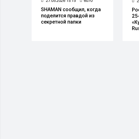
27.05.2026 15:15
6070
9
2
SHAMAN сообщил, когда
Ро
поделится правдой из
ия в
25
секретной папки
ках
«К
Ru