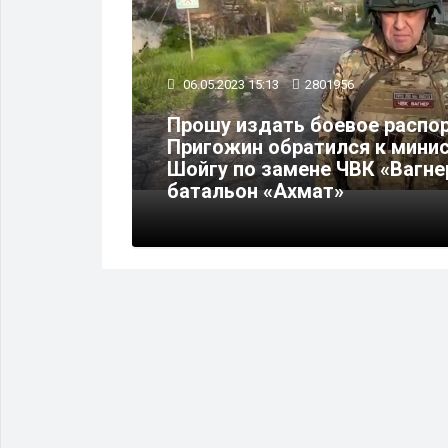
06.05.2023 15:13
2801956
Прошу издать боевое распо
ВК
Пригожин обратился к мини
Шойгу по замене ЧВК «Вагнер
батальон «Ахмат»