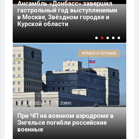
Ансамбль «Донбасс» завершил
15
гастрольный год выступлениями
ин
в Москве, Звёздном городке и
По
Курской области
ма
АРМИЯ И ОРУЖИЕ
26.12.2022 08:19
20895
При ЧП на военном аэродроме в
Энгельсе погибли российские
военные