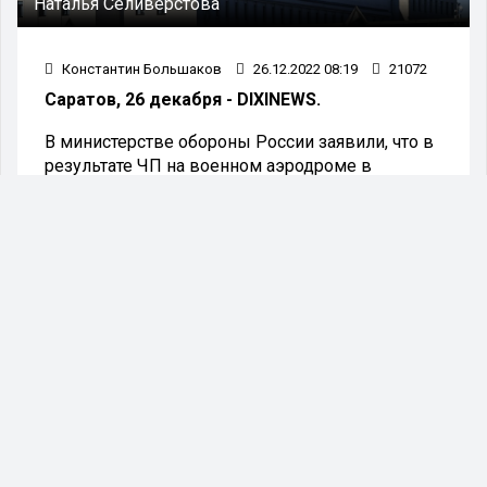
Наталья Селиверстова
Константин Большаков
26.12.2022 08:19
21072
Саратов, 26 декабря - DIXINEWS.
В министерстве обороны России заявили, что в
результате ЧП на военном аэродроме в
Энгельсе Саратовской области погибли
российские военнослужащие. Об этом
передают РИА «Новости».
Как сообщили в МО РФ, утром 26 декабря при
подлёте к аэродрому российские ПВО сбили на
малой высоте украинский беспилотник.
- В результате падения его обломков 3
российских военных, находившихся на
аэродроме, получили смертельные ранения.
Авиатехника повреждений не получила, -
заявили в оборонном ведомстве.
Напомним, ранее сегодня губернатор