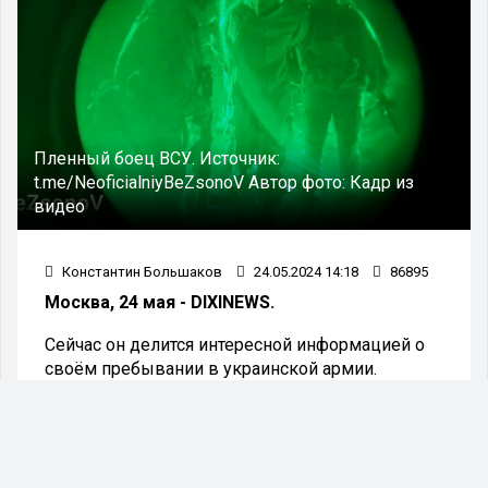
Пленный боец ВСУ.
Источник:
t.me/NeoficialniyBeZsonoV
Автор фото:
Кадр из
видео
Константин Большаков
24.05.2024 14:18
86895
Москва, 24 мая - DIXINEWS.
Сейчас он делится интересной информацией о
своём пребывании в украинской армии.
Украинский военный угнал танк Т-64 у
собственных сослуживцев и вместе с ним
сдался в плен российским бойцам. Об этом
сообщает военкор Даниил Безсонов в своём