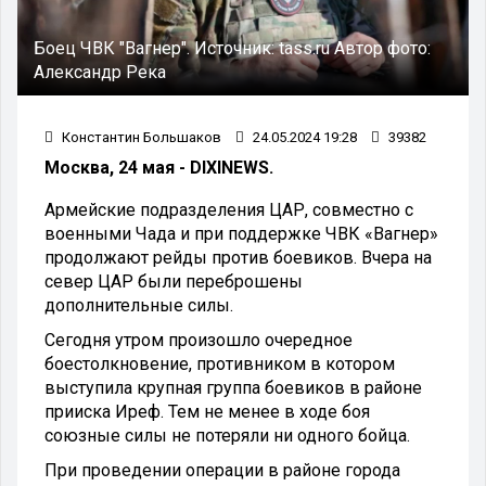
Боец ЧВК "Вагнер".
Источник:
tass.ru
Автор фото:
Александр Река
Константин Большаков
24.05.2024 19:28
39382
Москва, 24 мая - DIXINEWS.
Армейские подразделения ЦАР, совместно с
военными Чада и при поддержке ЧВК «Вагнер»
продолжают рейды против боевиков. Вчера на
север ЦАР были переброшены
дополнительные силы.
Сегодня утром произошло очередное
боестолкновение, противником в котором
выступила крупная группа боевиков в районе
прииска Иреф. Тем не менее в ходе боя
союзные силы не потеряли ни одного бойца.
При проведении операции в районе города