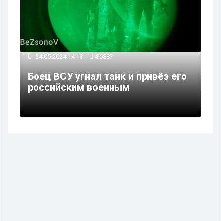
24.05.2024 14:18
86887
Боец ВСУ угнал танк и привёз его
российским военным