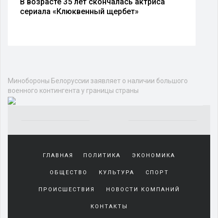
В возрасте 35 лет скончалась актриса
сериала «Клюквенный щербет»
Минобороны Белоруссии заявляет о наличии большого
военного контингента у границы страны
Yakından
tanıdığı
ГЛАВНАЯ
ПОЛИТИКА
ЭКОНОМИКА
sürekli
beraber
ОБЩЕСТВО
КУЛЬТУРА
СПОРТ
zaman
geçirerek
ПРОИСШЕСТВИЯ
НОВОСТИ КОМПАНИЙ
günlerini
КОНТАКТЫ
harcadığı
porno