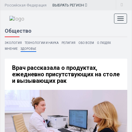
Российская Федерация
ВЫБРАТЬ
РЕГИОН
Toggl
naviga
Общество
ЭКОЛОГИЯ
ТЕХНОЛОГИИ И НАУКА
РЕЛИГИЯ
ОБО ВСЕМ
О ЛЮДЯХ
МНЕНИЕ
ЗДОРОВЬЕ
Врач рассказала о продуктах,
ежедневно присутствующих на столе
и вызывающих рак