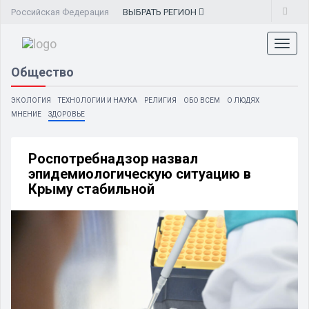
Российская Федерация
ВЫБРАТЬ
РЕГИОН
Toggl
naviga
Общество
ЭКОЛОГИЯ
ТЕХНОЛОГИИ И НАУКА
РЕЛИГИЯ
ОБО ВСЕМ
О ЛЮДЯХ
МНЕНИЕ
ЗДОРОВЬЕ
Роспотребнадзор назвал
эпидемиологическую ситуацию в
Крыму стабильной