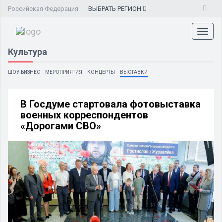
Российская Федерация
ВЫБРАТЬ
РЕГИОН
Toggl
naviga
Культура
ШОУ-БИЗНЕС
МЕРОПРИЯТИЯ
КОНЦЕРТЫ
ВЫСТАВКИ
В Госдуме стартовала фотовыставка
военных корреспондентов
«Дорогами СВО»