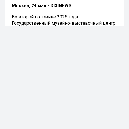
Москва, 24 мая - DIXINEWS.
Во второй половине 2025 года
Государственный музейно-выставочный центр
«РОСИЗО» готовится представить
международную выставку под названием
«Наследие советской эпохи».
Экспозиция посвящена творчеству художников
советского периода, которые сыграли
ключевую роль в формировании
национальных художественных школ
республик бывшего СССР. Он посвящен
творчеству советских живописцев, во многом
определивших развитие национальных школ
живописи бывших республик СССР. Этой
информацией поделился генеральный
директор РОСИЗО Иван Лыкошин в ходе
фестиваля «Интермузей».
«Проект откроется серией