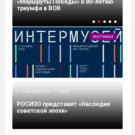
«Маршруты Победы» к 80-летию
ра
триумфа в ВОВ
вы
ВЫСТАВКИ
24.05.2025 13:34
10747
РОСИЗО представит «Наследие
советской эпохи»