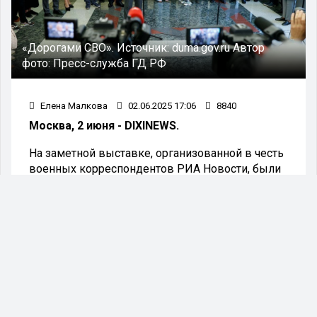
«Дорогами СВО».
Источник:
duma.gov.ru
Автор
фото:
Пресс-служба ГД РФ
Елена Малкова
02.06.2025 17:06
8840
Москва, 2 июня - DIXINEWS.
На заметной выставке, организованной в честь
военных корреспондентов РИА Новости, были
представлены их выдающиеся работы.
Мероприятие почтило память талантливого
военкора Ростислава Журавлева, который
оставил значительный след в истории
журналистики.
«Ростислав был не только отличным
профессионалом, но и настоящим
другом, на которого всегда можно