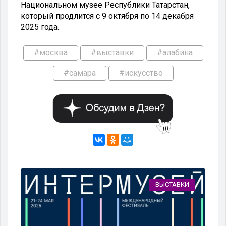
Национальном музее Республики Татарстан,
который продлится с 9 октября по 14 декабря
2025 года.
#москва
#выставки
#алабина
#самара
#искусство
КИ
ВЫСТАВКИ