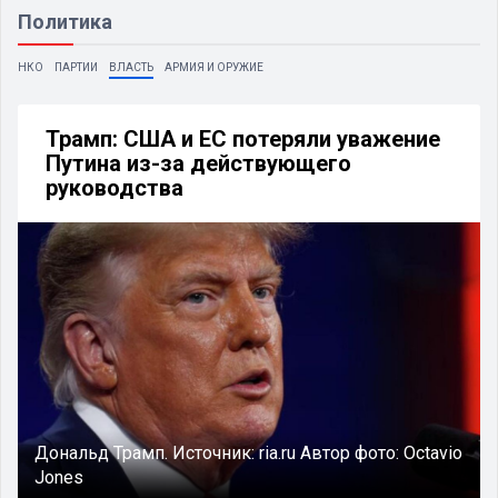
Политика
НКО
ПАРТИИ
ВЛАСТЬ
АРМИЯ И ОРУЖИЕ
Трамп: США и ЕС потеряли уважение
Путина из-за действующего
руководства
Дональд Трамп.
Источник:
ria.ru
Автор фото:
Octavio
Jones