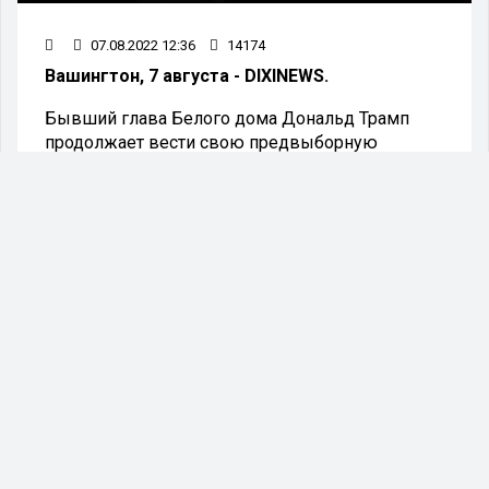
07.08.2022 12:36
14174
Вашингтон, 7 августа - DIXINEWS.
Бывший глава Белого дома Дональд Трамп
продолжает вести свою предвыборную
кампанию, в рамках которой он постоянно
указывает на промахи действующей власти. На
этот раз он обратил внимание, что США и ЕС из-
за некомпетентного руководства полностью
потеряли уважение со стороны Путина.
«Посмотрите, что он [Путин] делает сейчас, он ни
к кому ни чёрта не подойдёт, потому что у него
нет уважения ни к кому из них. Чего никогда не
случилось бы со мной», -
заявил Трамп
на
одном из своих последних выступлений перед
электоратом.
Экс-президент Америки также вспомнил, как
действующие руководители США и ЕС