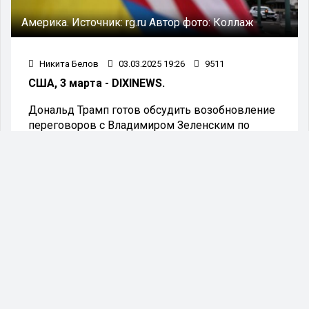
Америка.
Источник:
rg.ru
Автор фото:
Коллаж
Никита Белов
03.03.2025 19:26
9511
США, 3 марта - DIXINEWS.
Дональд Трамп готов обсудить возобновление
переговоров с Владимиром Зеленским по
соглашению о природных ресурсах.
Диалог возможен только в том случае, если
украинский президент изменит свою позицию
в отношении мирного урегулирования
конфликта. Об этом заявил советник
президента США по национальной безопасности
Майкл Уолтц в интервью телеканалу Fox News.
«Мы должны услышать от Зеленского,
что он сожалеет о произошедшем,
готов подписать сделку по минералам