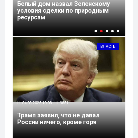
Белый дом назвал Зеленскому
условия сделки по природным
Тр
ресурсам
за
ВЛАСТЬ
04.03.2025 10:08
9851
Трамп заявил, что не давал
России ничего, кроме горя